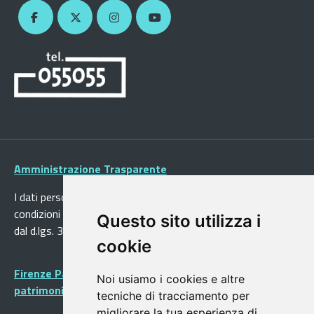
Amministrazione Trasparente
I dati personali pubblicati sono riutilizzabili solo alle
condizioni previste dalla direttiva comunitaria 2003/98/CE e
Questo sito utilizza i
dal d.lgs. 36/2006
cookie
Firenze Patrimonio Mondiale - Centro storico di Firenze
Noi usiamo i cookies e altre
patrimonio dell’Umanità
tecniche di tracciamento per
migliorare la tua esperienza di