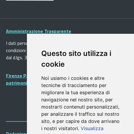
Amministrazione Trasparente
I dati personali pubblicati sono riutilizzabili solo alle
condizioni previste dalla direttiva comunitaria 2003/98/CE e
Questo sito utilizza i
dal d.lgs. 36/2006
cookie
Firenze Patrimonio Mondiale - Centro storico di Firenze
Noi usiamo i cookies e altre
patrimonio dell’Umanità
tecniche di tracciamento per
migliorare la tua esperienza di
navigazione nel nostro sito, per
mostrarti contenuti personalizzati,
per analizzare il traffico sul nostro
sito, e per capire da dove arrivano
i nostri visitatori.
Visualizza
Redazione Portalegiovani