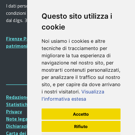
I dati personali pubblicati sono riutilizzabili solo alle
condizioni previste dalla direttiva comunitaria 2003/98/CE e
Questo sito utilizza i
dal d.lgs. 36/2006
cookie
Firenze Patrimonio Mondiale - Centro storico di Firenze
Noi usiamo i cookies e altre
patrimonio dell’Umanità
tecniche di tracciamento per
migliorare la tua esperienza di
navigazione nel nostro sito, per
mostrarti contenuti personalizzati,
per analizzare il traffico sul nostro
sito, e per capire da dove arrivano
i nostri visitatori.
Visualizza
Redazione Portalegiovani
l'informativa estesa
Statistiche
Privacy
Accetto
Note legali
Dichiarazione di accessibilità
Rifiuto
Carta dei Servizi