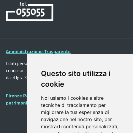
Amministrazione Trasparente
I dati personali pubblicati sono riutilizzabili solo alle
condizioni previste dalla direttiva comunitaria 2003/98/CE e
Questo sito utilizza i
dal d.lgs. 36/2006
cookie
Firenze Patrimonio Mondiale - Centro storico di Firenze
Noi usiamo i cookies e altre
patrimonio dell’Umanità
tecniche di tracciamento per
migliorare la tua esperienza di
navigazione nel nostro sito, per
mostrarti contenuti personalizzati,