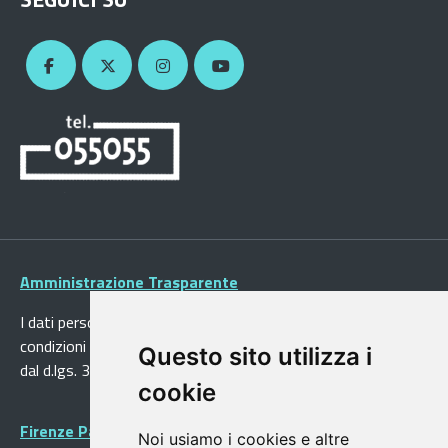
Amministrazione Trasparente
I dati personali pubblicati sono riutilizzabili solo alle
condizioni previste dalla direttiva comunitaria 2003/98/CE e
Questo sito utilizza i
dal d.lgs. 36/2006
cookie
Firenze Patrimonio Mondiale - Centro storico di Firenze
Noi usiamo i cookies e altre