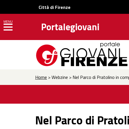
Città di Firenze
MENU
Portalegiovani
toggle navigation
Home
> Webzine > Nel Parco di Pratolino in comp
Nel Parco di Pratol