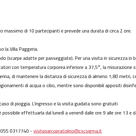
ro massimo di 10 partecipanti e prevede una durata di circa 2 ore.
o la Villa Paggeria.
o (scarpe adatte per passeggiate). Per una visita in sicurezza in b
tatori con temperatura corporea inferiore a 37,5°, la misurazione s
ina, di mantenere la distanza di sicurezza di almeno 1,80 metri, c
gionamenti di acqua o cibo, mentre sono disponibili appositi disinfet
caso di pioggia. L’ingresso e la visita guidata sono gratuiti
possibile effettuarla dal lunedì a venerdì dalle ore 9 alle ore 13 e d
el. 055 0317740 -
visiteparcopratolino@cscsigma.it