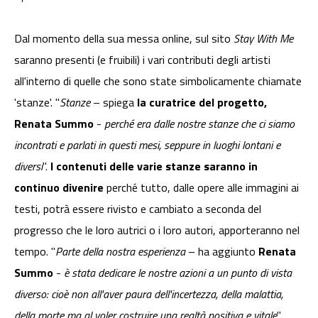
Dal momento della sua messa online, sul sito
Stay With Me
saranno presenti (e fruibili) i vari contributi degli artisti
all'interno di quelle che sono state simbolicamente chiamate
'stanze'. "
Stanze
– spiega
la curatrice del progetto,
Renata Summo
-
perché era dalle nostre stanze che ci siamo
incontrati e parlati in questi mesi, seppure in luoghi lontani e
diversi
".
I contenuti delle varie stanze saranno in
continuo divenire
perché tutto, dalle opere alle immagini ai
testi, potrà essere rivisto e cambiato a seconda del
progresso che le loro autrici o i loro autori, apporteranno nel
tempo. "
Parte della nostra esperienza
– ha aggiunto
Renata
Summo
-
è stata dedicare le nostre azioni a un punto di vista
diverso: cioè non all'aver paura dell'incertezza, della malattia,
della morte ma al voler costruire una realtà positiva e vitale
".