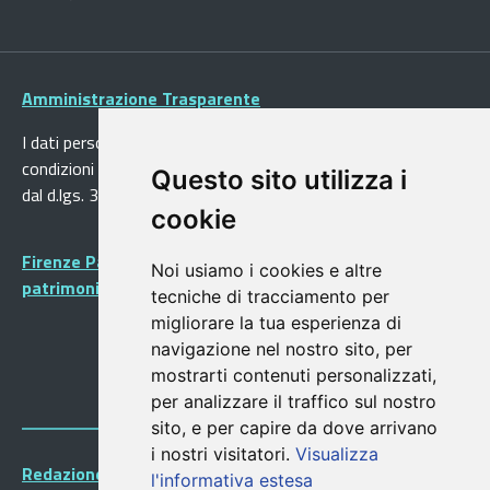
Amministrazione Trasparente
I dati personali pubblicati sono riutilizzabili solo alle
condizioni previste dalla direttiva comunitaria 2003/98/CE e
Questo sito utilizza i
dal d.lgs. 36/2006
cookie
Firenze Patrimonio Mondiale - Centro storico di Firenze
Noi usiamo i cookies e altre
patrimonio dell’Umanità
tecniche di tracciamento per
migliorare la tua esperienza di
navigazione nel nostro sito, per
mostrarti contenuti personalizzati,
per analizzare il traffico sul nostro
sito, e per capire da dove arrivano
i nostri visitatori.
Visualizza
Redazione Portalegiovani
l'informativa estesa