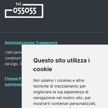
Amministrazione Trasparente
I dati personali pubblicati sono riutilizzabili solo alle
condizioni previste dalla direttiva comunitaria 2003/98/CE e
Questo sito utilizza i
dal d.lgs. 36/2006
cookie
Firenze Patrimonio Mondiale - Centro storico di Firenze
Noi usiamo i cookies e altre
patrimonio dell’Umanità
tecniche di tracciamento per
migliorare la tua esperienza di
navigazione nel nostro sito, per
mostrarti contenuti personalizzati,