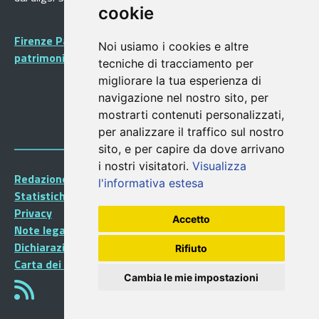
cookie
Firenze Patrimonio Mondiale - Centro storico di Firenze
Noi usiamo i cookies e altre
patrimonio dell’Umanità
tecniche di tracciamento per
migliorare la tua esperienza di
navigazione nel nostro sito, per
mostrarti contenuti personalizzati,
per analizzare il traffico sul nostro
sito, e per capire da dove arrivano
i nostri visitatori.
Visualizza
Redazione Portalegiovani
l'informativa estesa
Statistiche
Privacy
Accetto
Note legali
Dichiarazione di accessibilità
Rifiuto
Carta dei Servizi
Cambia le mie impostazioni