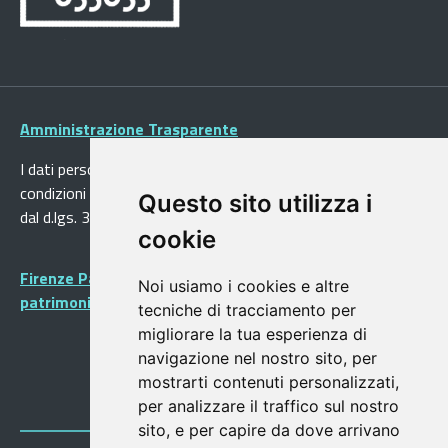
Amministrazione Trasparente
I dati personali pubblicati sono riutilizzabili solo alle
condizioni previste dalla direttiva comunitaria 2003/98/CE e
Questo sito utilizza i
dal d.lgs. 36/2006
cookie
Firenze Patrimonio Mondiale - Centro storico di Firenze
Noi usiamo i cookies e altre
patrimonio dell’Umanità
tecniche di tracciamento per
migliorare la tua esperienza di
navigazione nel nostro sito, per
mostrarti contenuti personalizzati,
per analizzare il traffico sul nostro
sito, e per capire da dove arrivano