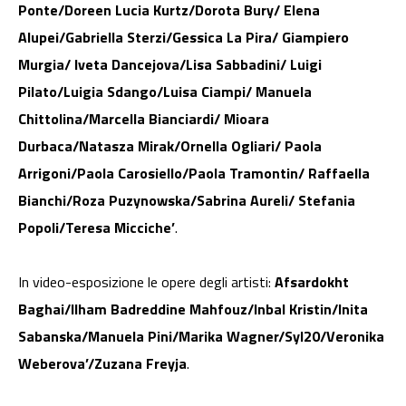
Ponte/Doreen Lucia Kurtz/Dorota Bury/ Elena
Alupei/Gabriella Sterzi/Gessica La Pira/ Giampiero
Murgia/ Iveta Dancejova/Lisa Sabbadini/ Luigi
Pilato/Luigia Sdango/Luisa Ciampi/ Manuela
Chittolina/Marcella Bianciardi/ Mioara
Durbaca/Natasza Mirak/Ornella Ogliari/ Paola
Arrigoni/Paola Carosiello/Paola Tramontin/ Raffaella
Bianchi/Roza Puzynowska/Sabrina Aureli/ Stefania
Popoli/Teresa Micciche’
.
In video-esposizione le opere degli artisti:
Afsardokht
Baghai/Ilham Badreddine Mahfouz/Inbal Kristin/Inita
Sabanska/Manuela Pini/Marika Wagner/Syl20/Veronika
Weberova’/Zuzana Freyja
.