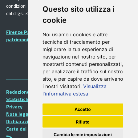
condizioni previste dalla direttiva comunitaria 2003/98/CE e
Questo sito utilizza i
dal d.lgs. 36/2006
cookie
Firenze Patrimonio Mondiale - Centro storico di Firenze
Noi usiamo i cookies e altre
patrimonio dell’Umanità
tecniche di tracciamento per
migliorare la tua esperienza di
navigazione nel nostro sito, per
mostrarti contenuti personalizzati,
per analizzare il traffico sul nostro
sito, e per capire da dove arrivano
i nostri visitatori.
Visualizza
Redazione Portalegiovani
l'informativa estesa
Statistiche
Privacy
Accetto
Note legali
Dichiarazione di accessibilità
Rifiuto
Carta dei Servizi
Cambia le mie impostazioni