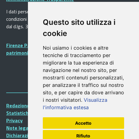
I dati personali pubblicati sono riutilizzabili solo alle
condizioni previste dalla direttiva comunitaria 2003/98/CE e
Questo sito utilizza i
dal d.lgs. 36/2006
cookie
Firenze Patrimonio Mondiale - Centro storico di Firenze
Noi usiamo i cookies e altre
patrimonio dell’Umanità
tecniche di tracciamento per
migliorare la tua esperienza di
navigazione nel nostro sito, per
mostrarti contenuti personalizzati,
per analizzare il traffico sul nostro
sito, e per capire da dove arrivano
i nostri visitatori.
Visualizza
Redazione Portalegiovani
l'informativa estesa
Statistiche
Privacy
Accetto
Note legali
Dichiarazione di accessibilità
Rifiuto