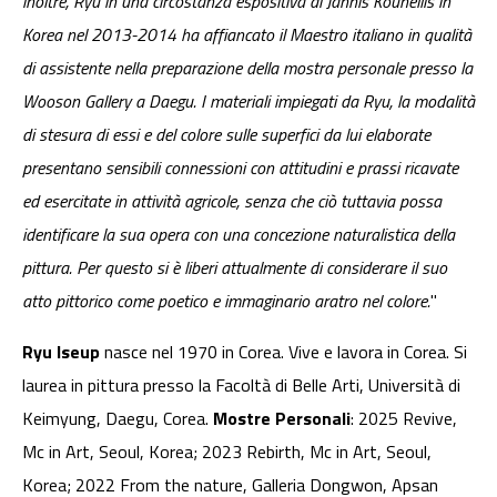
inoltre, Ryu in una circostanza espositiva di Jannis Kounellis in
Korea nel 2013-2014 ha affiancato il Maestro italiano in qualità
di assistente nella preparazione della mostra personale presso la
Wooson Gallery a Daegu. I materiali impiegati da Ryu, la modalità
di stesura di essi e del colore sulle superfici da lui elaborate
presentano sensibili connessioni con attitudini e prassi ricavate
ed esercitate in attività agricole, senza che ciò tuttavia possa
identificare la sua opera con una concezione naturalistica della
pittura. Per questo si è liberi attualmente di considerare il suo
atto pittorico come poetico e immaginario aratro nel colore.
"
Ryu Iseup
nasce nel 1970 in Corea. Vive e lavora in Corea. Si
laurea in pittura presso la Facoltà di Belle Arti, Università di
Keimyung, Daegu, Corea.
Mostre Personali
: 2025 Revive,
Mc in Art, Seoul, Korea; 2023 Rebirth, Mc in Art, Seoul,
Korea; 2022 From the nature, Galleria Dongwon, Apsan