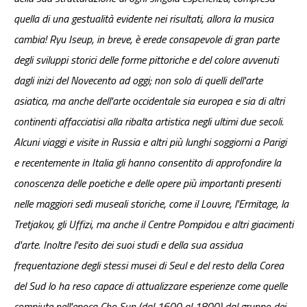
quella di una gestualità evidente nei risultati, allora la musica
cambia! Ryu Iseup, in breve, è erede consapevole di gran parte
degli sviluppi storici delle forme pittoriche e del colore avvenuti
dagli inizi del Novecento ad oggi; non solo di quelli dell'arte
asiatica, ma anche dell'arte occidentale sia europea e sia di altri
continenti affacciatisi alla ribalta artistica negli ultimi due secoli.
Alcuni viaggi e visite in Russia e altri più lunghi soggiorni a Parigi
e recentemente in Italia gli hanno consentito di approfondire la
conoscenza delle poetiche e delle opere più importanti presenti
nelle maggiori sedi museali storiche, come il Louvre, l'Ermitage, la
Tretjakov, gli Uffizi, ma anche il Centre Pompidou e altri giacimenti
d'arte. Inoltre l'esito dei suoi studi e della sua assidua
frequentazione degli stessi musei di Seul e del resto della Corea
del Sud lo ha reso capace di attualizzare esperienze come quelle
compiute nell'epoca Cho Sun (dal 1600 al 1800) dal gruppo dei