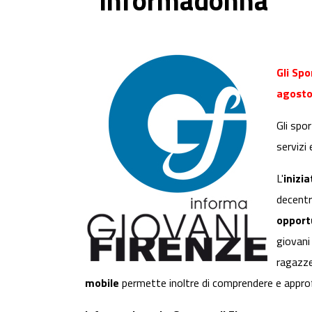
Informadonna
Gli Spo
agosto
Gli spor
servizi 
L'
inizia
decentr
opport
giovani 
ragazze
mobile
permette inoltre di comprendere e approfo