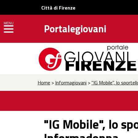
Città di Firenze
MENU
Portalegiovani
toggle navigation
Home
>
Informagiovani
>
"IG Mobile", lo sporte
"IG Mobile", lo sp