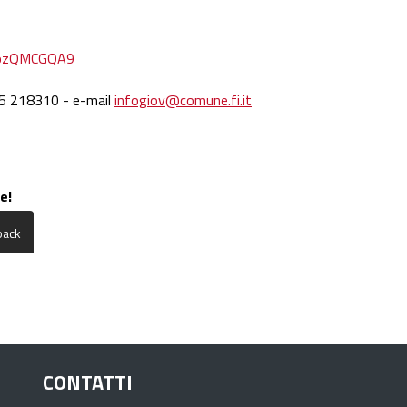
uozQMCGQA9
055 218310 - e-mail
infogiov@comune.fi.it
e!
CONTATTI