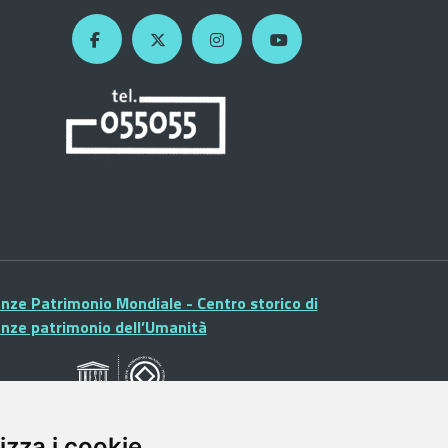
enze Patrimonio Mondiale - Centro storico di
enze patrimonio dell’Umanità
izza i cookie