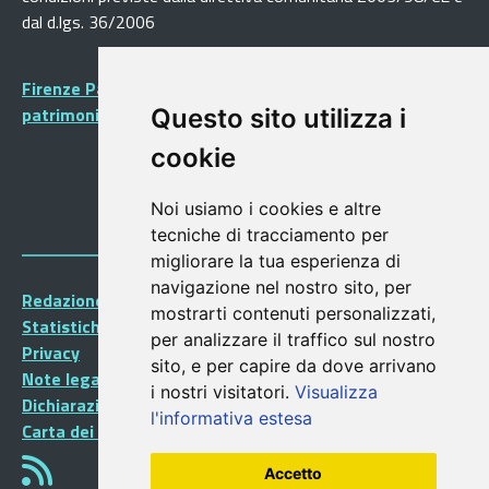
dal d.lgs. 36/2006
Firenze Patrimonio Mondiale - Centro storico di Firenze
patrimonio dell’Umanità
Questo sito utilizza i
cookie
Noi usiamo i cookies e altre
tecniche di tracciamento per
migliorare la tua esperienza di
navigazione nel nostro sito, per
Redazione Portalegiovani
mostrarti contenuti personalizzati,
Statistiche
per analizzare il traffico sul nostro
Privacy
sito, e per capire da dove arrivano
Note legali
i nostri visitatori.
Visualizza
Dichiarazione di accessibilità
l'informativa estesa
Carta dei Servizi
Accetto