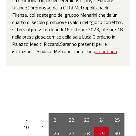
La cerimonia finale del “Premio Fair play - Educare
tifando”, promosso dalla Città Metropolitana di
Firenze, col sostegno del gruppo Menarini che da un
quarto di secolo promuove i valori del “gioco corretto”,
si terrà il prossimo lunedì 16 ottobre 2023, alle ore 18,
nella prestigiosa cornice della sala Luca Giordano in
Palazzo Medici Riccardi.Saranno presenti per le
istituzioni il Sindaco Metropolitano Dario
... continua
«
«
21
22
23
24
25
10
1
26
27
28
29
30