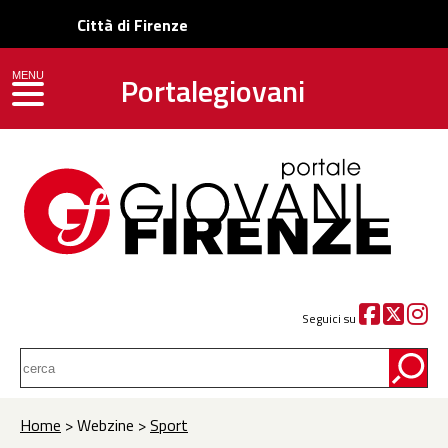
Città di Firenze
Portalegiovani
MENU
toggle navigation
Seguici su
Home
> Webzine >
Sport