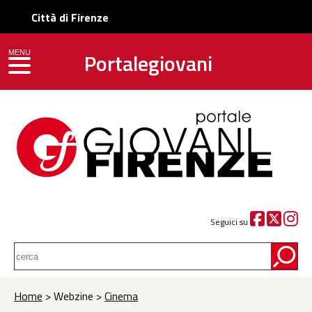
Città di Firenze
Portalegiovani
MENU
toggle navigation
Seguici su
Home
> Webzine >
Cinema