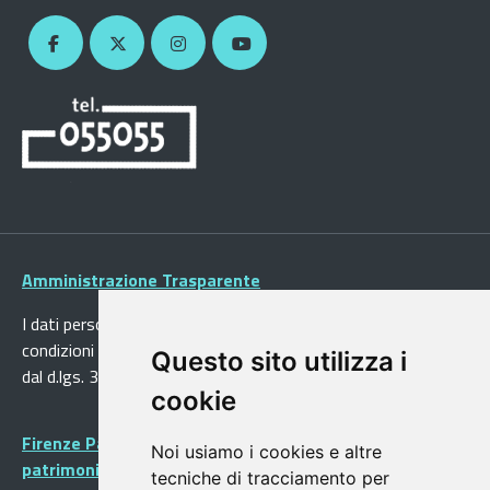
Amministrazione Trasparente
I dati personali pubblicati sono riutilizzabili solo alle
condizioni previste dalla direttiva comunitaria 2003/98/CE e
Questo sito utilizza i
dal d.lgs. 36/2006
cookie
Firenze Patrimonio Mondiale - Centro storico di Firenze
Noi usiamo i cookies e altre
patrimonio dell’Umanità
tecniche di tracciamento per