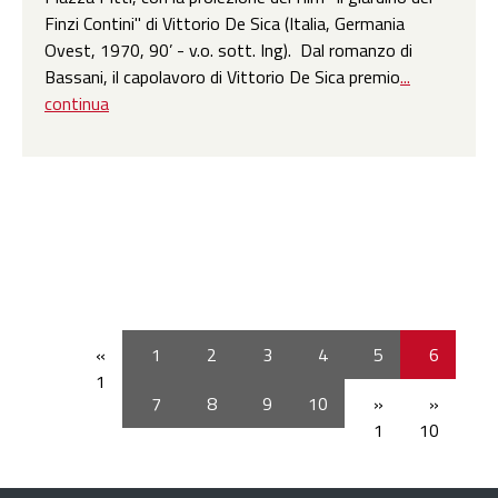
Finzi Contini" di Vittorio De Sica (Italia, Germania
Ovest, 1970, 90’ - v.o. sott. Ing). Dal romanzo di
Bassani, il capolavoro di Vittorio De Sica premio
...
continua
«
1
2
3
4
5
6
1
7
8
9
10
»
»
1
10