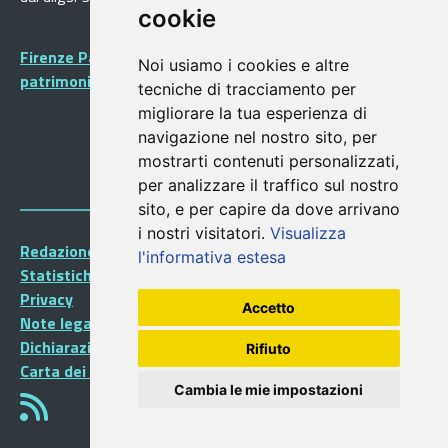
cookie
Firenze Patrimonio Mondiale - Centro storico di Firenze
Noi usiamo i cookies e altre
patrimonio dell’Umanità
tecniche di tracciamento per
migliorare la tua esperienza di
navigazione nel nostro sito, per
mostrarti contenuti personalizzati,
per analizzare il traffico sul nostro
sito, e per capire da dove arrivano
i nostri visitatori.
Visualizza
Redazione Portalegiovani
l'informativa estesa
Statistiche
Privacy
Accetto
Note legali
Dichiarazione di accessibilità
Rifiuto
Carta dei Servizi
Cambia le mie impostazioni