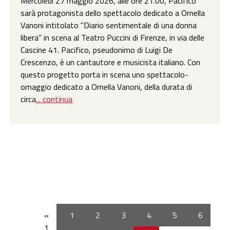
Mercoledì 27 maggio 2026, alle ore 21.00, Pacifico
sarà protagonista dello spettacolo dedicato a Ornella
Vanoni intitolato "Diario sentimentale di una donna
libera" in scena al Teatro Puccini di Firenze, in via delle
Cascine 41. Pacifico, pseudonimo di Luigi De
Crescenzo, è un cantautore e musicista italiano. Con
questo progetto porta in scena uno spettacolo-
omaggio dedicato a Ornella Vanoni, della durata di
circa
... continua
«
1
2
3
4
5
6
1