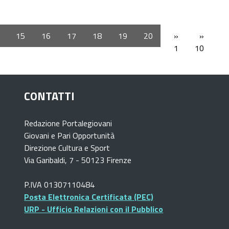
15
16
17
18
19
20
»
»
1
10
CONTATTI
Redazione Portalegiovani
Giovani e Pari Opportunità
Direzione Cultura e Sport
Via Garibaldi, 7 - 50123 Firenze
P.IVA 01307110484
Posta Elettronica Certificata (PEC)
URP - Ufficio Relazioni con il Pubblico