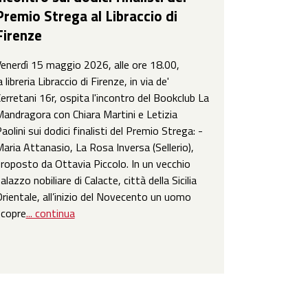
Premio Strega al Libraccio di
Firenze
enerdì 15 maggio 2026, alle ore 18.00,
a libreria Libraccio di Firenze, in via de'
erretani 16r, ospita l'incontro del Bookclub La
andragora con Chiara Martini e Letizia
aolini sui dodici finalisti del Premio Strega: -
aria Attanasio, La Rosa Inversa (Sellerio),
roposto da Ottavia Piccolo. In un vecchio
alazzo nobiliare di Calacte, città della Sicilia
rientale, all’inizio del Novecento un uomo
scopre
... continua