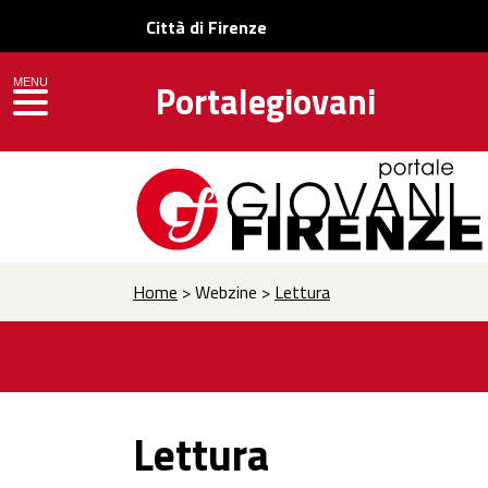
Città di Firenze
MENU
Portalegiovani
toggle navigation
Home
> Webzine >
Lettura
Lettura