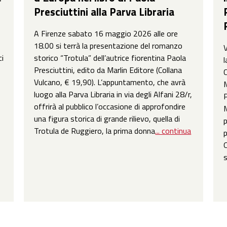
Presciuttini alla Parva Libraria
A Firenze sabato 16 maggio 2026 alle ore
18.00 si terrà la presentazione del romanzo
V
ci
storico “Trotula” dell’autrice fiorentina Paola
l
Presciuttini, edito da Marlin Editore (Collana
C
Vulcano, € 19,90). L’appuntamento, che avrà
M
luogo alla Parva Libraria in via degli Alfani 28/r,
P
offrirà al pubblico l’occasione di approfondire
M
una figura storica di grande rilievo, quella di
p
Trotula de Ruggiero, la prima donna
... continua
p
O