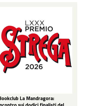
Bookclub La Mandragora:
incontro sui dodici finalisti del