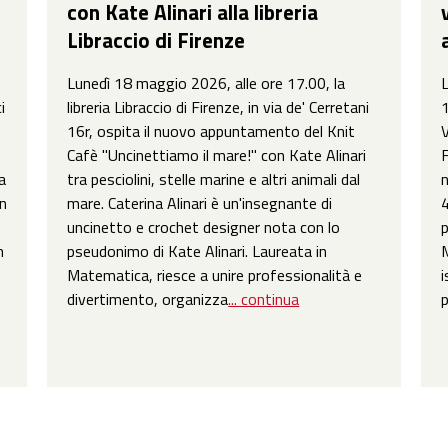
con Kate Alinari alla libreria
Libraccio di Firenze
Lunedì 18 maggio 2026, alle ore 17.00, la
L
i
libreria Libraccio di Firenze, in via de' Cerretani
1
16r, ospita il nuovo appuntamento del Knit
V
Cafè "Uncinettiamo il mare!" con Kate Alinari
F
a
tra pesciolini, stelle marine e altri animali dal
n
en
mare. Caterina Alinari è un'insegnante di
4
uncinetto e crochet designer nota con lo
p
n
pseudonimo di Kate Alinari. Laureata in
M
Matematica, riesce a unire professionalità e
i
divertimento, organizza
... continua
p