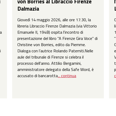
i
von Borries al Libraccio Firenze
Dalmazia
Giovedì 14 maggio 2026, alle ore 17.30, la
G
libreria Libraccio Firenze Dalmazia (via Vittorio
l
ga
Emanuele II, 194B) ospita l'incontro di
1
presentazione del libro "A Firenze Gira Voce" di
"
Christine von Borries, edito da Piemme.
G
i
Dialoga con l’autrice Rolando Paterniti.Nelle
e
aule del tribunale di Firenze si celebra il
V
processo dell'anno. Attilio Bergamini,
t
amministratore delegato della Safe Word, è
p
accusato di bancarotta
... continua
c