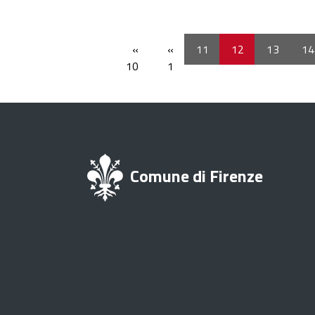
«
«
11
12
13
14
10
1
Comune di Firenze