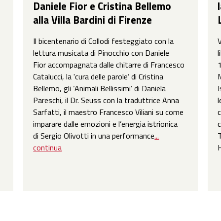
Daniele Fior e Cristina Bellemo
alla Villa Bardini di Firenze
Il bicentenario di Collodi festeggiato con la
V
lettura musicata di Pinocchio con Daniele
l
Fior accompagnata dalle chitarre di Francesco
1
e
Catalucci, la 'cura delle parole’ di Cristina
M
Bellemo, gli ‘Animali Bellissimi’ di Daniela
I
Pareschi, il Dr. Seuss con la traduttrice Anna
l
Sarfatti, il maestro Francesco Viliani su come
c
imparare dalle emozioni e l’energia istrionica
c
di Sergio Olivotti in una performance
...
T
continua
H