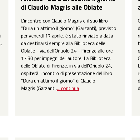
di Claudio Magris alle Oblate
L'incontro con Claudio Magris e il suo libro
Q
"Dura un attimo il giorno" (Garzanti), previsto
i
per venerdì 17 aprile, è stato rinviato a data
r
,
da destinarsi sempre alla Biblioteca delle
t
Oblate - via dell'Oriuolo 24 - Firenze alle ore
q
17.30 per impegni dell'autore. La Biblioteca
G
delle Oblate di Firenze, in via dell'Oriuolo 24,
L
ospiterà l'incontro di presentazione del libro
r
"Dura un attimo il giorno" di Claudio
d
Magris (Garzanti,
... continua
d