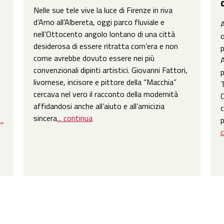
Nelle sue tele vive la luce di Firenze in riva
d’Arno all’Albereta, oggi parco fluviale e
A
nell’Ottocento angolo lontano di una città
o
desiderosa di essere ritratta com’era e non
p
come avrebbe dovuto essere nei più
A
convenzionali dipinti artistici. Giovanni Fattori,
ì
p
livornese, incisore e pittore della “Macchia”
T
cercava nel vero il racconto della modernità
o
C
affidandosi anche all’aiuto e all’amicizia
c
sincera
... continua
...
p
c