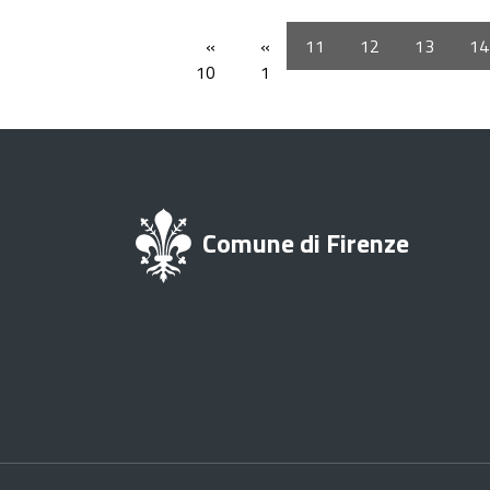
«
«
11
12
13
14
10
1
Comune di Firenze