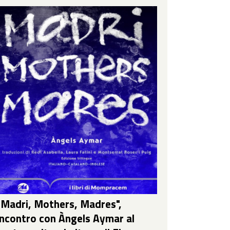
"Madri, Mothers, Madres",
incontro con Àngels Aymar al