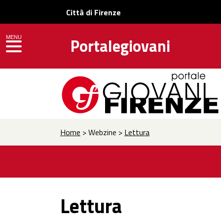
Città di Firenze
MENU
Portalegiovani
toggle navigation
Home
> Webzine >
Lettura
Lettura