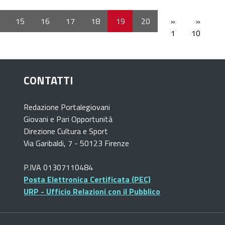
15
16
17
18
19
20
»
»
1
10
CONTATTI
Redazione Portalegiovani
Giovani e Pari Opportunità
Direzione Cultura e Sport
Via Garibaldi, 7 - 50123 Firenze
P.IVA 01307110484
Posta Elettronica Certificata (PEC)
URP - Ufficio Relazioni con il Pubblico