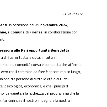
2024-11-07
venti
. In occasione del
25 novembre 2024
,
onne
, il
Comune di Firenze
, in collaborazione con
nti.
sessora alle Pari opportunità Benedetta
ffusi in tutta la città, in tutti i
rritorio, una comunità coesa e compatta che afferma
’ vero che il cammino da fare è ancora molto lungo,
nione tra persone di tutte le età e di tutti i
a, psicologica, economica, e che i principi di
no. La varietà e la ricchezza del programma che la
 far diminuire il nostro impegno e la nostra