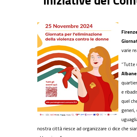
iniziative del Com
Firenze
Giornat
varie re
“Tutte u
Albane
quartie
e ribad
quel che
generi, 
uguagli
nostra città riesce ad organizzare ci dice che s