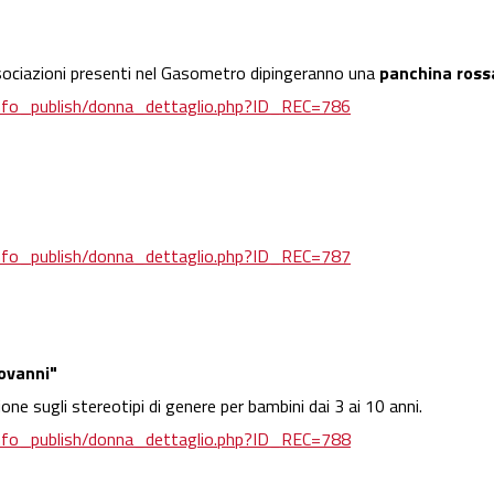
sociazioni presenti nel Gasometro dipingeranno una
panchina ross
o/info_publish/donna_dettaglio.php?ID_REC=786
o/info_publish/donna_dettaglio.php?ID_REC=787
ovanni"
sione sugli stereotipi di genere per bambini dai 3 ai 10 anni.
o/info_publish/donna_dettaglio.php?ID_REC=788