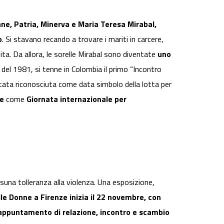
ane, Patria, Minerva e Maria Teresa Mirabal,
o
. Si stavano recando a trovare i mariti in carcere,
 vita. Da allora, le sorelle Mirabal sono diventate
uno
 del 1981, si tenne in Colombia il primo “Incontro
tata riconosciuta come data simbolo della lotta per
e
come
Giornata internazionale per
ssuna tolleranza alla violenza. Una esposizione,
lle Donne a Firenze inizia il 22 novembre, con
un appuntamento di relazione, incontro e scambio