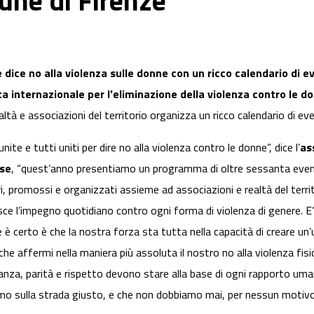
une di Firenze
 dice no alla violenza sulle donne con un ricco calendario di e
a internazionale per l’eliminazione della violenza contro le d
altà e associazioni del territorio organizza un ricco calendario di eve
nite e tutti uniti per dire no alla violenza contro le donne”, dice l’
as
se
, “quest’anno presentiamo un programma di oltre sessanta eventi di
ri, promossi e organizzati assieme ad associazioni e realtà del te
isce l’impegno quotidiano contro ogni forma di violenza di genere. E
 è certo è che la nostra forza sta tutta nella capacità di creare un’u
che affermi nella maniera più assoluta il nostro no alla violenza fisic
anza, parità e rispetto devono stare alla base di ogni rapporto uma
iamo sulla strada giusto, e che non dobbiamo mai, per nessun motivo,