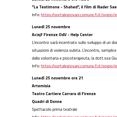
"La Testimone - Shahed", il film di Nader Saei
Info:
https://portalegiovani.comune.fi.it/pogi
Lunedì 25 novembre
Acisjf Firenze OdV - Help Center
L'incontro sarà incentrato sullo sviluppo di un d
situazioni di violenza subita. L'incontro, semplic
dalla volontaria e psicoterapeuta, la dott.ssa Gi
Info:
https://portalegiovani.comune.fi.it/pogi
Lunedì 25 novembre ore 21
Artemisia
Teatro Cartiere Carrara di Firenze
Quadri di Donne
Spettacolo prima teatrale
Info:
https://portalegiovani.comune.fi.it/pogi