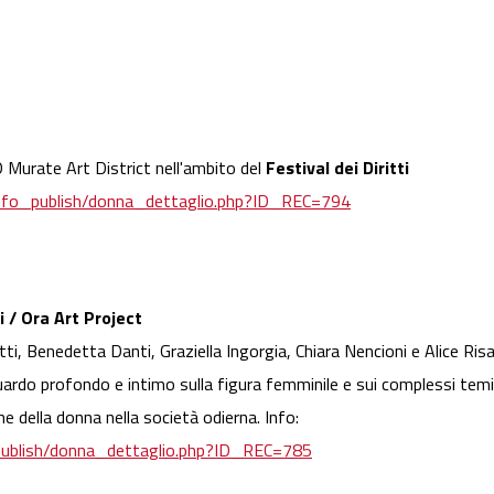
Murate Art District nell'ambito del
Festival dei Diritti
o/info_publish/donna_dettaglio.php?ID_REC=794
 / Ora Art Project
ti, Benedetta Danti, Graziella Ingorgia, Chiara Nencioni e Alice Risa
rdo profondo e intimo sulla figura femminile e sui complessi temi 
ne della donna nella società odierna. Info:
o_publish/donna_dettaglio.php?ID_REC=785