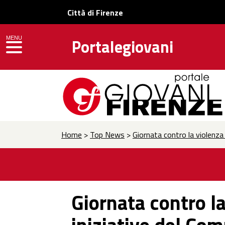
Città di Firenze
MENU
Portalegiovani
toggle navigation
Home
>
Top News
>
Giornata contro la violenza 
Giornata contro l