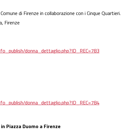
omune di Firenze in collaborazione con i Cinque Quartieri.
a, Firenze
o/info_publish/donna_dettaglio.php?ID_REC=783
o/info_publish/donna_dettaglio.php?ID_REC=784
" in Piazza Duomo a Firenze