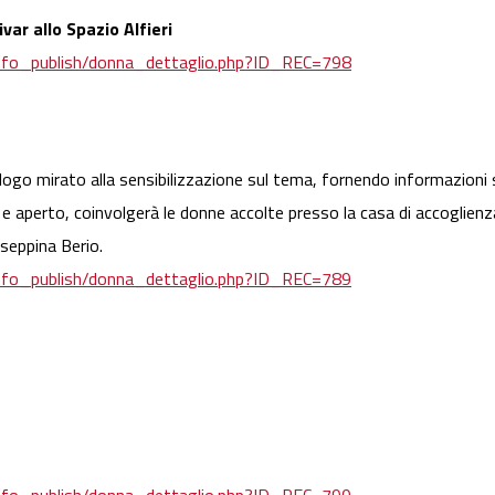
var allo Spazio Alfieri
o/info_publish/donna_dettaglio.php?ID_REC=798
ialogo mirato alla sensibilizzazione sul tema, fornendo informazion
e e aperto, coinvolgerà le donne accolte presso la casa di accoglienza
useppina Berio.
o/info_publish/donna_dettaglio.php?ID_REC=789
o/info_publish/donna_dettaglio.php?ID_REC=790