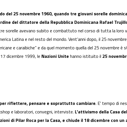
icordo del 25 novembre 1960, quando tre giovani sorelle dominic
rdine del dittatore della Repubblica Dominicana Rafael Trujill
e le tre sorelle avevano subito e combattuto nel corso di tutta la loro
America Latina e nel resto del mondo. Vent’anni dopo, il 25 novembre
ricane e caraibiche” e da quel momento quella del 25 novembre è s
el 17 dicembre 1999, le
Nazioni Unite
hanno istituito il
25 novembr
 per riflettere, pensare e soprattutto cambiare
. E' tempo di ne
kshop e laboratori, convegni, interviste.
L'attivismo della Casa de
razioni di Pilar Roca per la Casa, e chiude il 18 dicembre con 