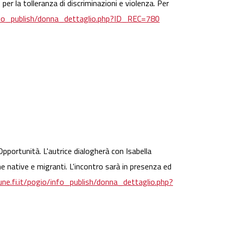
er la tolleranza di discriminazioni e violenza. Per
/info_publish/donna_dettaglio.php?ID_REC=780
pportunità. L'autrice dialogherà con Isabella
e native e migranti. L'incontro sarà in presenza ed
une.fi.it/pogio/info_publish/donna_dettaglio.php?